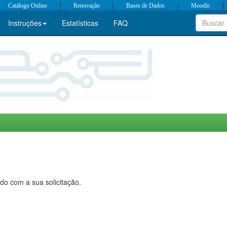
|
|
|
|
Catálogo Online
Renovação
Bases de Dados
Moodle
Instruções
Estatísticas
FAQ
do com a sua solicitação.