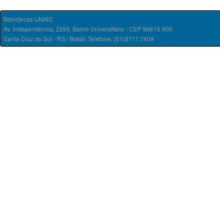
Bibliotecas UNISC
Av. Independência, 2293, Bairro Universitário - CEP 96815-900
Santa Cruz do Sul - RS / Brasil. Telefone: (51)3717.7409