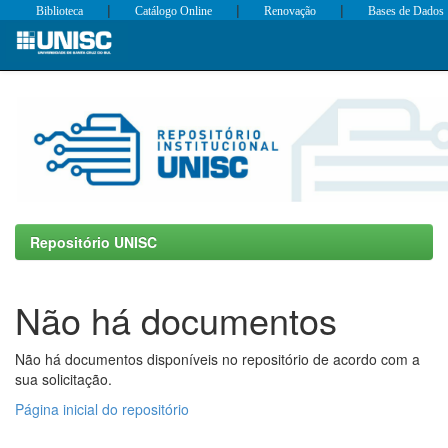
|
|
|
Biblioteca
Catálogo Online
Renovação
Bases de Dados
Skip
navigation
Repositório UNISC
Não há documentos
Não há documentos disponíveis no repositório de acordo com a
sua solicitação.
Página inicial do repositório