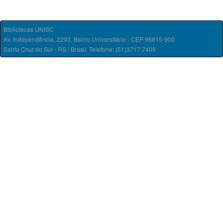
Bibliotecas UNISC
Av. Independência, 2293, Bairro Universitário - CEP 96815-900
Santa Cruz do Sul - RS / Brasil. Telefone: (51)3717.7409