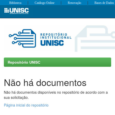
|
|
|
Biblioteca
Catálogo Online
Renovação
Bases de Dados
Skip
navigation
Repositório UNISC
Não há documentos
Não há documentos disponíveis no repositório de acordo com a
sua solicitação.
Página inicial do repositório