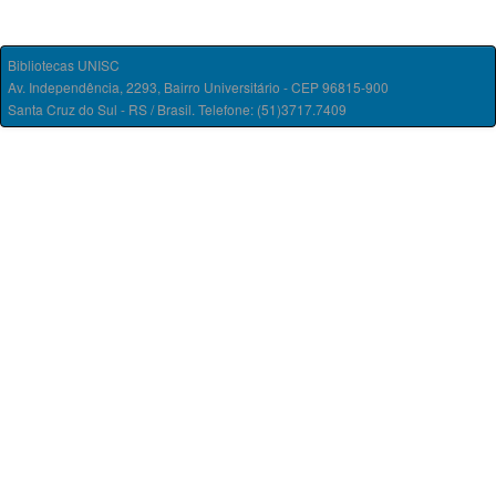
Bibliotecas UNISC
Av. Independência, 2293, Bairro Universitário - CEP 96815-900
Santa Cruz do Sul - RS / Brasil. Telefone: (51)3717.7409