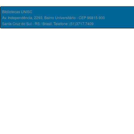
Bibliotecas UNISC
Av. Independência, 2293, Bairro Universitário - CEP 96815-900
Santa Cruz do Sul - RS / Brasil. Telefone: (51)3717.7409