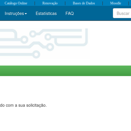
|
|
|
|
Catálogo Online
Renovação
Bases de Dados
Moodle
Instruções
Estatísticas
FAQ
do com a sua solicitação.