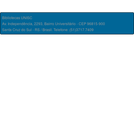
Bibliotecas UNISC
Av. Independência, 2293, Bairro Universitário - CEP 96815-900
Santa Cruz do Sul - RS / Brasil. Telefone: (51)3717.7409