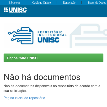
|
|
|
Biblioteca
Catálogo Online
Renovação
Bases de Dados
Skip
navigation
Repositório UNISC
Não há documentos
Não há documentos disponíveis no repositório de acordo com a
sua solicitação.
Página inicial do repositório