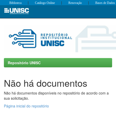
|
|
|
Biblioteca
Catálogo Online
Renovação
Bases de Dados
Skip
navigation
Repositório UNISC
Não há documentos
Não há documentos disponíveis no repositório de acordo com a
sua solicitação.
Página inicial do repositório