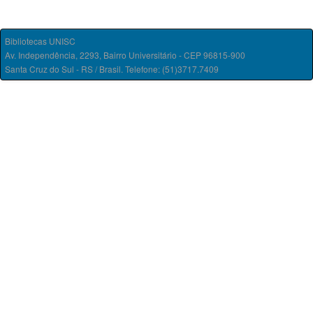
Bibliotecas UNISC
Av. Independência, 2293, Bairro Universitário - CEP 96815-900
Santa Cruz do Sul - RS / Brasil. Telefone: (51)3717.7409