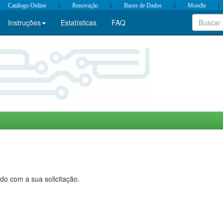
|
|
|
|
Catálogo Online
Renovação
Bases de Dados
Moodle
Instruções
Estatísticas
FAQ
do com a sua solicitação.