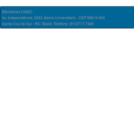
Bibliotecas UNISC
Av. Independência, 2293, Bairro Universitário - CEP 96815-900
Santa Cruz do Sul - RS / Brasil. Telefone: (51)3717.7409