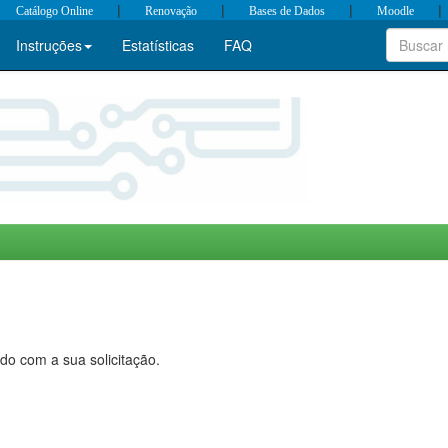
|
|
|
|
Catálogo Online
Renovação
Bases de Dados
Moodle
Instruções
Estatísticas
FAQ
do com a sua solicitação.