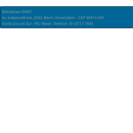
Bibliotecas UNISC
Av. Independência, 2293, Bairro Universitário - CEP 96815-900
Santa Cruz do Sul - RS / Brasil. Telefone: (51)3717.7409