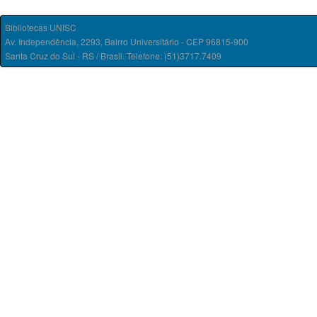
Bibliotecas UNISC
Av. Independência, 2293, Bairro Universitário - CEP 96815-900
Santa Cruz do Sul - RS / Brasil. Telefone: (51)3717.7409