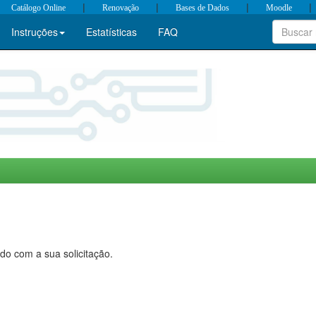
|
|
|
|
Catálogo Online
Renovação
Bases de Dados
Moodle
Instruções
Estatísticas
FAQ
do com a sua solicitação.