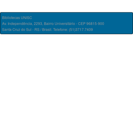
Bibliotecas UNISC
Av. Independência, 2293, Bairro Universitário - CEP 96815-900
Santa Cruz do Sul - RS / Brasil. Telefone: (51)3717.7409