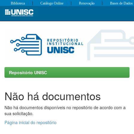
|
|
|
Biblioteca
Catálogo Online
Renovação
Bases de Dados
Skip
navigation
Repositório UNISC
Não há documentos
Não há documentos disponíveis no repositório de acordo com a
sua solicitação.
Página inicial do repositório