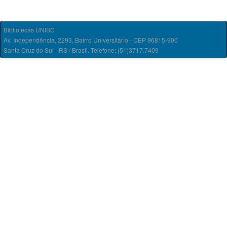
Bibliotecas UNISC
Av. Independência, 2293, Bairro Universitário - CEP 96815-900
Santa Cruz do Sul - RS / Brasil. Telefone: (51)3717.7409