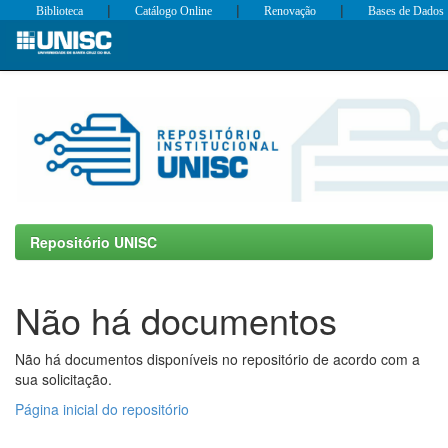
|
|
|
Biblioteca
Catálogo Online
Renovação
Bases de Dados
Skip
navigation
Repositório UNISC
Não há documentos
Não há documentos disponíveis no repositório de acordo com a
sua solicitação.
Página inicial do repositório