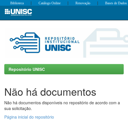
|
|
|
Biblioteca
Catálogo Online
Renovação
Bases de Dados
Skip
navigation
Repositório UNISC
Não há documentos
Não há documentos disponíveis no repositório de acordo com a
sua solicitação.
Página inicial do repositório