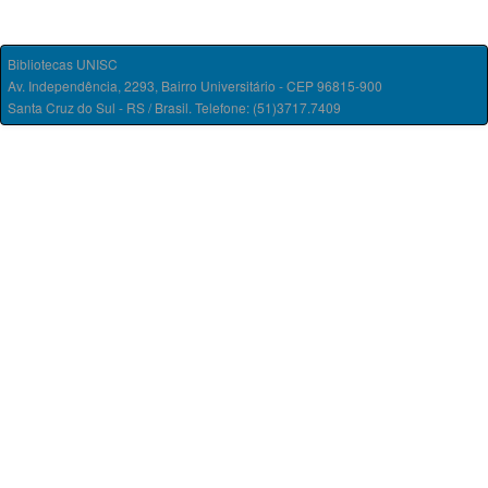
Bibliotecas UNISC
Av. Independência, 2293, Bairro Universitário - CEP 96815-900
Santa Cruz do Sul - RS / Brasil. Telefone: (51)3717.7409