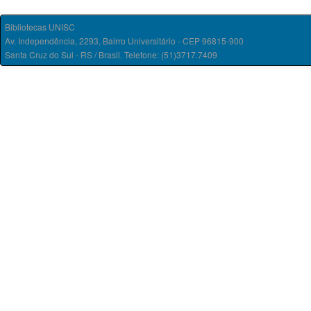
Bibliotecas UNISC
Av. Independência, 2293, Bairro Universitário - CEP 96815-900
Santa Cruz do Sul - RS / Brasil. Telefone: (51)3717.7409