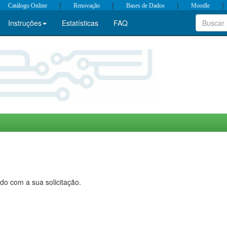
|
|
|
|
Catálogo Online
Renovação
Bases de Dados
Moodle
Instruções
Estatísticas
FAQ
do com a sua solicitação.