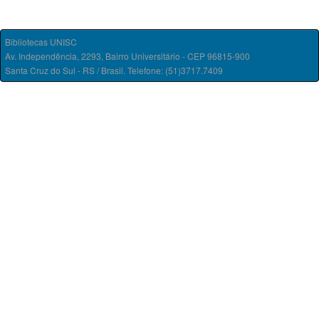
Bibliotecas UNISC
Av. Independência, 2293, Bairro Universitário - CEP 96815-900
Santa Cruz do Sul - RS / Brasil. Telefone: (51)3717.7409