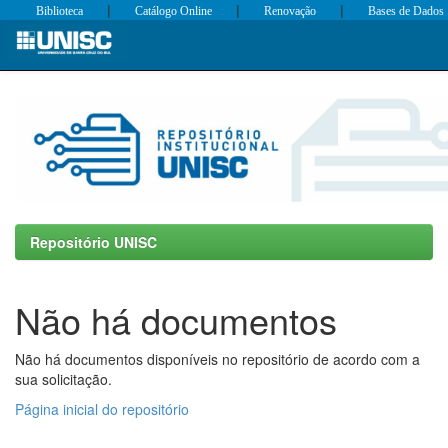
|
|
|
Biblioteca
Catálogo Online
Renovação
Bases de Dados
Skip
navigation
Repositório UNISC
Não há documentos
Não há documentos disponíveis no repositório de acordo com a
sua solicitação.
Página inicial do repositório