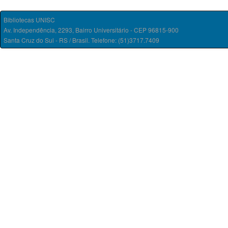
Bibliotecas UNISC
Av. Independência, 2293, Bairro Universitário - CEP 96815-900
Santa Cruz do Sul - RS / Brasil. Telefone: (51)3717.7409