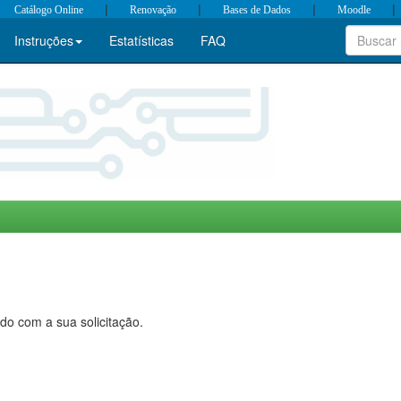
|
|
|
|
Catálogo Online
Renovação
Bases de Dados
Moodle
Instruções
Estatísticas
FAQ
do com a sua solicitação.