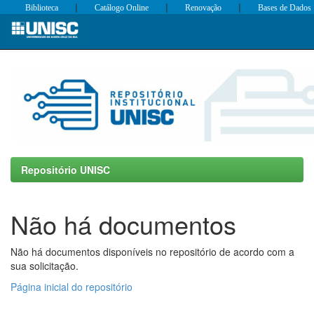
|
|
|
Biblioteca
Catálogo Online
Renovação
Bases de Dados
Skip
navigation
Repositório UNISC
Não há documentos
Não há documentos disponíveis no repositório de acordo com a
sua solicitação.
Página inicial do repositório