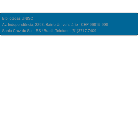
Bibliotecas UNISC
Av. Independência, 2293, Bairro Universitário - CEP 96815-900
Santa Cruz do Sul - RS / Brasil. Telefone: (51)3717.7409