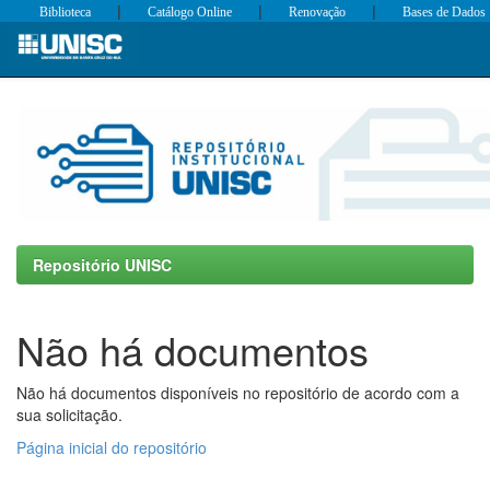
|
|
|
Biblioteca
Catálogo Online
Renovação
Bases de Dados
Skip
navigation
Repositório UNISC
Não há documentos
Não há documentos disponíveis no repositório de acordo com a
sua solicitação.
Página inicial do repositório