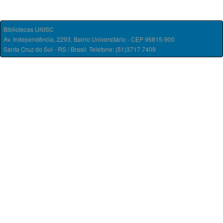
Bibliotecas UNISC
Av. Independência, 2293, Bairro Universitário - CEP 96815-900
Santa Cruz do Sul - RS / Brasil. Telefone: (51)3717.7409