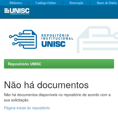
|
|
|
Biblioteca
Catálogo Online
Renovação
Bases de Dados
Skip
navigation
Repositório UNISC
Não há documentos
Não há documentos disponíveis no repositório de acordo com a
sua solicitação.
Página inicial do repositório