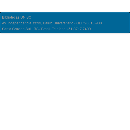
Bibliotecas UNISC
Av. Independência, 2293, Bairro Universitário - CEP 96815-900
Santa Cruz do Sul - RS / Brasil. Telefone: (51)3717.7409