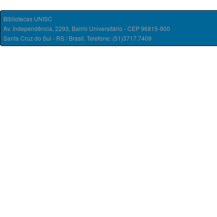
Bibliotecas UNISC
Av. Independência, 2293, Bairro Universitário - CEP 96815-900
Santa Cruz do Sul - RS / Brasil. Telefone: (51)3717.7409