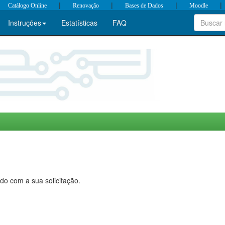
|
|
|
|
Catálogo Online
Renovação
Bases de Dados
Moodle
Instruções
Estatísticas
FAQ
do com a sua solicitação.