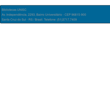
Bibliotecas UNISC
Av. Independência, 2293, Bairro Universitário - CEP 96815-900
Santa Cruz do Sul - RS / Brasil. Telefone: (51)3717.7409