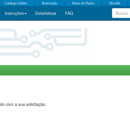
|
|
|
|
Catálogo Online
Renovação
Bases de Dados
Moodle
Instruções
Estatísticas
FAQ
do com a sua solicitação.