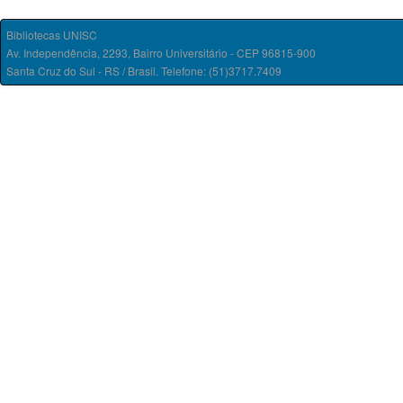
Bibliotecas UNISC
Av. Independência, 2293, Bairro Universitário - CEP 96815-900
Santa Cruz do Sul - RS / Brasil. Telefone: (51)3717.7409