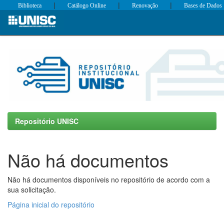
|
|
|
Biblioteca
Catálogo Online
Renovação
Bases de Dados
Skip
navigation
Repositório UNISC
Não há documentos
Não há documentos disponíveis no repositório de acordo com a
sua solicitação.
Página inicial do repositório