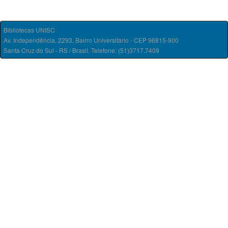
Bibliotecas UNISC
Av. Independência, 2293, Bairro Universitário - CEP 96815-900
Santa Cruz do Sul - RS / Brasil. Telefone: (51)3717.7409