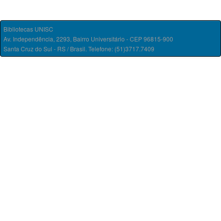
Bibliotecas UNISC
Av. Independência, 2293, Bairro Universitário - CEP 96815-900
Santa Cruz do Sul - RS / Brasil. Telefone: (51)3717.7409