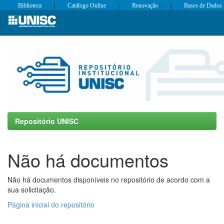
|
|
|
Biblioteca
Catálogo Online
Renovação
Bases de Dados
Skip
navigation
Repositório UNISC
Não há documentos
Não há documentos disponíveis no repositório de acordo com a
sua solicitação.
Página inicial do repositório