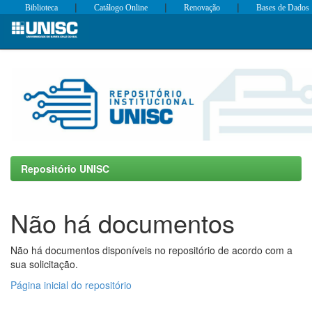
|
|
|
Biblioteca
Catálogo Online
Renovação
Bases de Dados
Skip
navigation
Repositório UNISC
Não há documentos
Não há documentos disponíveis no repositório de acordo com a
sua solicitação.
Página inicial do repositório