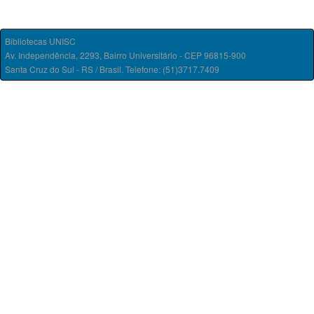
Bibliotecas UNISC
Av. Independência, 2293, Bairro Universitário - CEP 96815-900
Santa Cruz do Sul - RS / Brasil. Telefone: (51)3717.7409