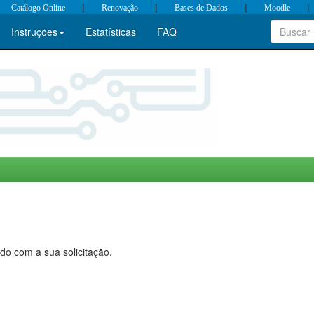
|
|
|
|
Catálogo Online
Renovação
Bases de Dados
Moodle
Instruções
Estatísticas
FAQ
do com a sua solicitação.