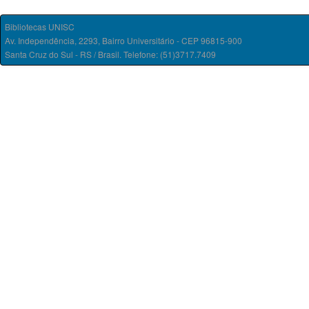
Bibliotecas UNISC
Av. Independência, 2293, Bairro Universitário - CEP 96815-900
Santa Cruz do Sul - RS / Brasil. Telefone: (51)3717.7409