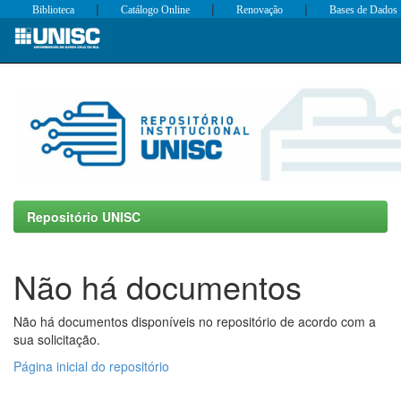
|
|
|
Biblioteca
Catálogo Online
Renovação
Bases de Dados
Skip
navigation
Repositório UNISC
Não há documentos
Não há documentos disponíveis no repositório de acordo com a
sua solicitação.
Página inicial do repositório