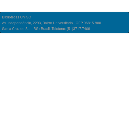
Bibliotecas UNISC
Av. Independência, 2293, Bairro Universitário - CEP 96815-900
Santa Cruz do Sul - RS / Brasil. Telefone: (51)3717.7409