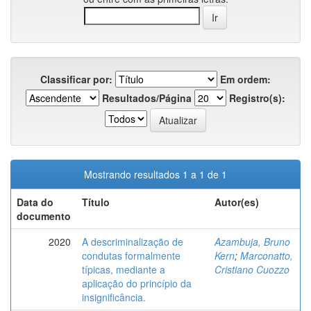
Classificar por:
Em ordem:
Resultados/Página
Registro(s):
Mostrando resultados 1 a 1 de 1
Data do
Título
Autor(es)
documento
2020
A descriminalização de
Azambuja, Bruno
condutas formalmente
Kern
;
Marconatto,
típicas, mediante a
Cristiano Cuozzo
aplicação do princípio da
insignificância.