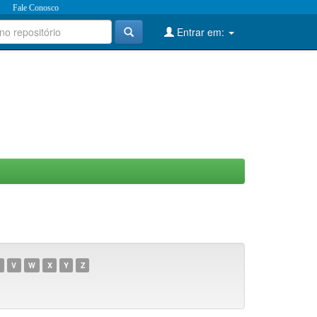
Fale Conosco
Entrar em:
V
W
X
Y
Z