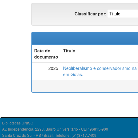
Classificar por:
Data do
Título
documento
2025
Neoliberalismo e conservadorismo na mi
em Goiás.
Bibliotecas UNISC
Av. Independência, 2293, Bairro Universitário - CEP 96815-900
Santa Cruz do Sul - RS / Brasil. Telefone: (51)3717.7409