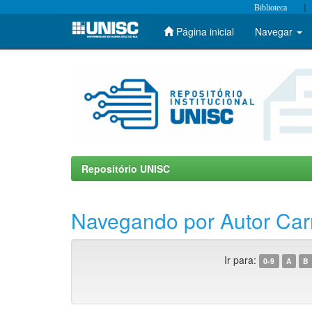
|
Biblioteca
Página inicial
Navegar
Skip
navigation
Repositório UNISC
Navegando por Autor Car
Ir para:
0-9
A
B