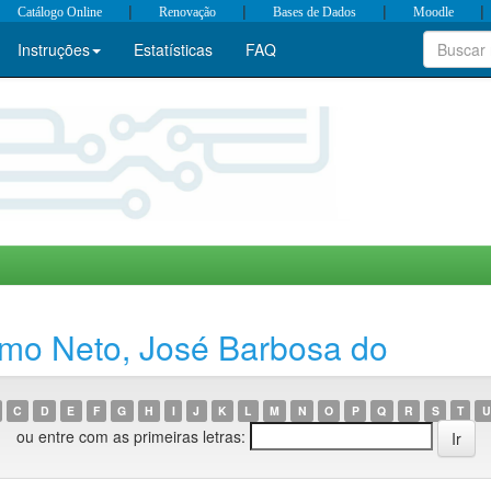
|
|
|
|
Catálogo Online
Renovação
Bases de Dados
Moodle
Instruções
Estatísticas
FAQ
mo Neto, José Barbosa do
C
D
E
F
G
H
I
J
K
L
M
N
O
P
Q
R
S
T
U
ou entre com as primeiras letras: