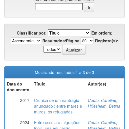
Classificar por:
Em ordem:
Resultados/Página
Registro(s):
Mostrando resultados 1 a 3 de 3
Data do
Título
Autor(es)
documento
2017
Crônica de um naufrágio
Couto, Caroline
;
anunciado : entre mares e
Hillesheim, Betina
muros, os refugiados.
2024
Entre escola e migrações,
Couto, Caroline
;
[por] uma educação-
Hillesheim, Betina