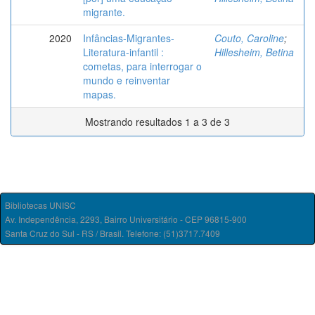
migrante.
2020
Infâncias-Migrantes-
Couto, Caroline
;
Literatura-infantil :
Hillesheim, Betina
cometas, para interrogar o
mundo e reinventar
mapas.
Mostrando resultados 1 a 3 de 3
Bibliotecas UNISC
Av. Independência, 2293, Bairro Universitário - CEP 96815-900
Santa Cruz do Sul - RS / Brasil. Telefone: (51)3717.7409