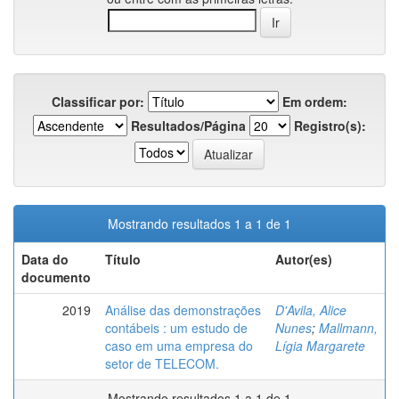
Classificar por:
Em ordem:
Resultados/Página
Registro(s):
Mostrando resultados 1 a 1 de 1
Data do
Título
Autor(es)
documento
2019
Análise das demonstrações
D'Avila, Alice
contábeis : um estudo de
Nunes
;
Mallmann,
caso em uma empresa do
Lígia Margarete
setor de TELECOM.
Mostrando resultados 1 a 1 de 1