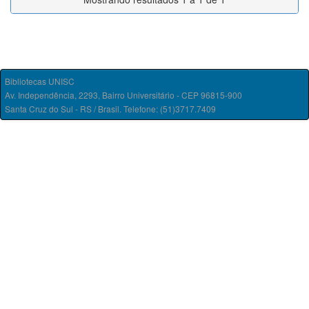
Bibliotecas UNISC
Av. Independência, 2293, Bairro Universitário - CEP 96815-900
Santa Cruz do Sul - RS / Brasil. Telefone: (51)3717.7409