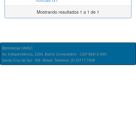
notícias G1.
Mostrando resultados 1 a 1 de 1
Bibliotecas UNISC
Av. Independência, 2293, Bairro Universitário - CEP 96815-900
Santa Cruz do Sul - RS / Brasil. Telefone: (51)3717.7409