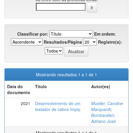
Classificar por:
Em ordem:
Resultados/Página
Registro(s):
Mostrando resultados 1 a 1 de 1
Data do
Título
Autor(es)
documento
2021
Desenvolvimento de um
Mueller, Caroline
testador de cabos Imply.
Marquardt
;
Bombardieri,
Adriano José
Mostrando resultados 1 a 1 de 1