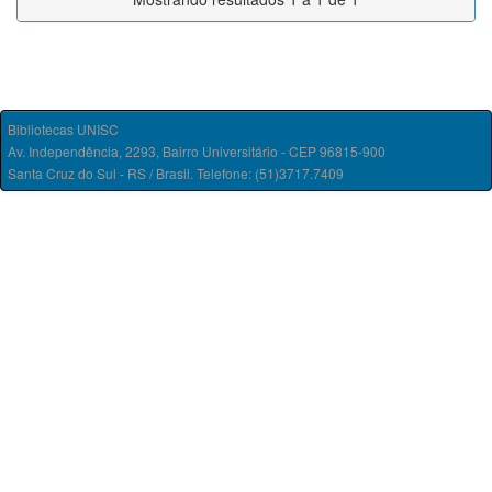
Bibliotecas UNISC
Av. Independência, 2293, Bairro Universitário - CEP 96815-900
Santa Cruz do Sul - RS / Brasil. Telefone: (51)3717.7409