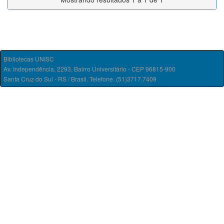
Bibliotecas UNISC
Av. Independência, 2293, Bairro Universitário - CEP 96815-900
Santa Cruz do Sul - RS / Brasil. Telefone: (51)3717.7409