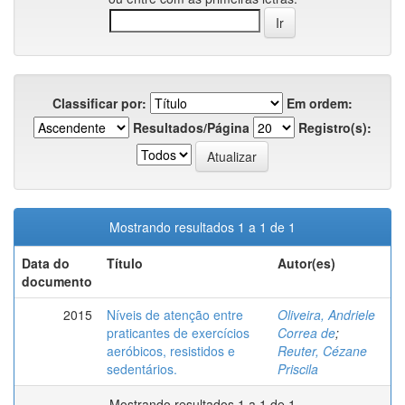
Classificar por:
Em ordem:
Resultados/Página
Registro(s):
Mostrando resultados 1 a 1 de 1
Data do
Título
Autor(es)
documento
2015
Níveis de atenção entre
Oliveira, Andriele
praticantes de exercícios
Correa de
;
aeróbicos, resistidos e
Reuter, Cézane
sedentários.
Priscila
Mostrando resultados 1 a 1 de 1