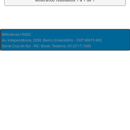
Bibliotecas UNISC
Av. Independência, 2293, Bairro Universitário - CEP 96815-900
Santa Cruz do Sul - RS / Brasil. Telefone: (51)3717.7409