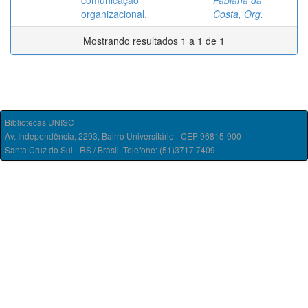
comunicação
Fabiana da
organizacional.
Costa, Org.
Mostrando resultados 1 a 1 de 1
Bibliotecas UNISC
Av. Independência, 2293, Bairro Universitário - CEP 96815-900
Santa Cruz do Sul - RS / Brasil. Telefone: (51)3717.7409