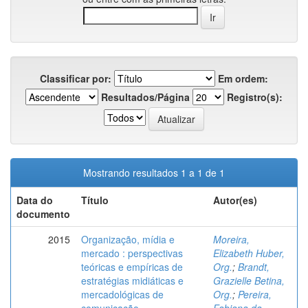
Classificar por:
Em ordem:
Resultados/Página
Registro(s):
Mostrando resultados 1 a 1 de 1
Data do
Título
Autor(es)
documento
2015
Organização, mídia e
Moreira,
mercado : perspectivas
Elizabeth Huber,
teóricas e empíricas de
Org.
;
Brandt,
estratégias midiáticas e
Grazielle Betina,
mercadológicas de
Org.
;
Pereira,