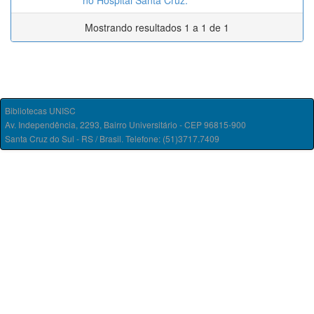
no Hospital Santa Cruz.
Mostrando resultados 1 a 1 de 1
Bibliotecas UNISC
Av. Independência, 2293, Bairro Universitário - CEP 96815-900
Santa Cruz do Sul - RS / Brasil. Telefone: (51)3717.7409