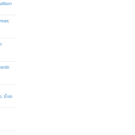
Adilson
dreas
;
o
uardo
, Ênio