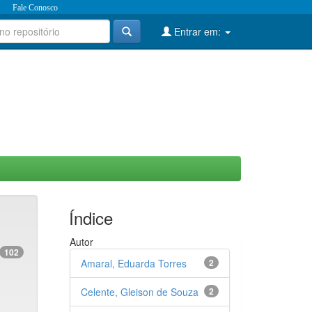
Fale Conosco
Entrar em:
Índice
Autor
102
Amaral, Eduarda Torres
2
Celente, Gleison de Souza
2