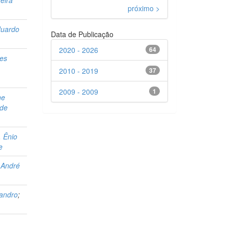
neira
próximo >
duardo
Data de Publicação
2020 - 2026
64
tes
2010 - 2019
37
2009 - 2009
1
ne
 de
 Ênio
e
 André
andro
;
,