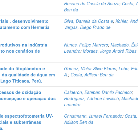
Rosana de Cassia de Souza
;
Costa, 
Ben da
riais : desenvolvimento
Silva, Daniela da Costa e
;
Köhler, An
 tratamento com Hermetia
Vargas, Diego Prado de
rodutivos na indústria
Nunes, Felipe Marrero
;
Machado, Êni
nto nos cenários de
Leandro
;
Moraes, Jorge André Ribas
ade do fitoplâncton e
Gómez, Victor Stive Flores
;
Lobo, Ed
o da qualidade de água em
A.
;
Costa, Adilson Ben da
Lago Titicaca, Perú.
ocessos de oxidação
Calderón, Esteban Danilo Pacheco
;
 concepção e operação dos
Rodríguez, Adriane Lawisch
;
Machado
Leandro
e espectrofotometria UV-
Christmann, Ismael Fernando
;
Costa,
ciais e subterrâneas
Adilson Ben da
a.