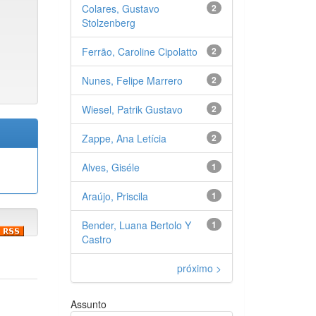
Colares, Gustavo
2
Stolzenberg
Ferrão, Caroline Cipolatto
2
Nunes, Felipe Marrero
2
Wiesel, Patrik Gustavo
2
Zappe, Ana Letícia
2
Alves, Giséle
1
Araújo, Priscila
1
Bender, Luana Bertolo Y
1
Castro
próximo >
Assunto