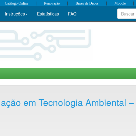
|
|
|
|
Catálogo Online
Renovação
Bases de Dados
Moodle
Instruções
Estatísticas
FAQ
ação em Tecnologia Ambiental –