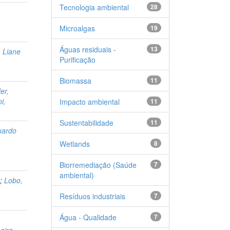
Tecnologia ambiental
28
Microalgas
19
Águas residuais -
13
, Liane
Purificação
Biomassa
11
er,
i,
Impacto ambiental
11
Sustentabilidade
11
uardo
Wetlands
8
Biorremediação (Saúde
7
ambiental)
s
;
Lobo,
Resíduos industriais
7
Água - Qualidade
7