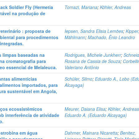
ack Soldier Fly (Hermetia
Tomazi, Mariana
;
Köhler, Andreas
ntável na produção de
eterinário : proposta de
Iepsen, Sandra Elisia Lemões
;
Kipper
biental para procedimentos
Mählmann
;
Machado, Ênio Leandro
integradas.
as limpas baseadas na
Rodrigues, Michele Junkherr
;
Schneid
na cromatografia para
Rosana de Cassia de Souza
;
Corbellin
eo essencial de Melaleuca.
Valeriano Antônio
antas alimentícias
Schüler, Silmo
;
Eduardo A., Lobo (Ed
 alimentos importados, para
Alcayaga)
ura sustentável em Angola,
iços ecossistêmicos
Meurer, Daiana Elisa
;
Köhler, Andrea
b interferência de atividade
Eduardo A. (Eduardo Alcayaga)
o.
ostrobina em água
Dahmer, Mainara Nicaretta
;
Benitez,