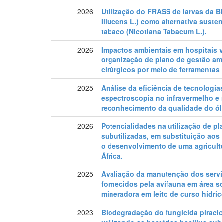
2026
Utilização do FRASS de larvas da Bl
Illucens L.) como alternativa suste
tabaco (Nicotiana Tabacum L.).
2026
Impactos ambientais em hospitais v
organização de plano de gestão am
cirúrgicos por meio de ferramentas 
2025
Análise da eficiência de tecnologi
espectroscopia no infravermelho e 
reconhecimento da qualidade do ól
2026
Potencialidades na utilização de pl
subutilizadas, em substituição aos
o desenvolvimento de uma agricult
África.
2025
Avaliação da manutenção dos serv
fornecidos pela avifauna em área so
mineradora em leito de curso hídric
2023
Biodegradação do fungicida piracl