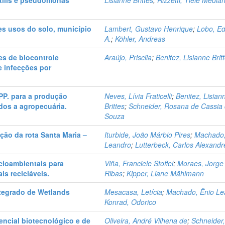
btilis e pseudomonas
Lisianne Brittes
;
Rizzetti, Tiele Media
es usos do solo, município
Lambert, Gustavo Henrique
;
Lobo, E
A.
;
Köhler, Andreas
es de biocontrole
Araújo, Priscila
;
Benitez, Lisianne Brit
 infecções por
SPP. para a produção
Neves, Lívia Fraticelli
;
Benitez, Lisian
dos a agropecuária.
Brittes
;
Schneider, Rosana de Cassia
Souza
ção da rota Santa Maria –
Iturbide, João Márbio Pires
;
Machado,
Leandro
;
Lutterbeck, Carlos Alexandr
cioambientais para
Viña, Franciele Stoffel
;
Moraes, Jorge
is recicláveis.
Ribas
;
Kipper, Liane Mählmann
tegrado de Wetlands
Mesacasa, Letícia
;
Machado, Ênio Le
Konrad, Odorico
encial biotecnológico e de
Oliveira, André Vilhena de
;
Schneider