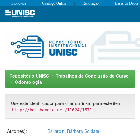
|
|
|
Biblioteca
Catálogo Online
Renovação
Bases de Dados
Skip
navigation
Repositório UNISC
Trabalhos de Conclusão de Curso
Odontologia
Use este identificador para citar ou linkar para este item:
http://hdl.handle.net/11624/1571
Autor(es):
Ballardin, Bárbara Soldatelli