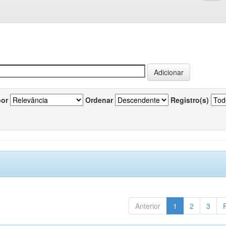
por
Ordenar
Registro(s)
Anterior
1
2
3