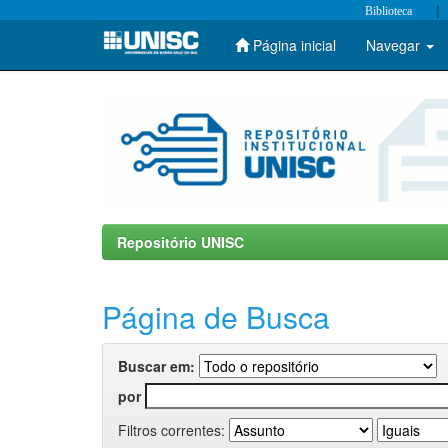
|
Biblioteca
Página inicial
Navegar
Skip
navigation
Repositório UNISC
Página de Busca
Buscar em:
por
Filtros correntes: