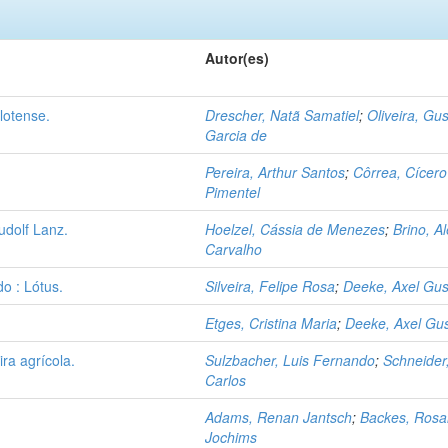
Autor(es)
lotense.
Drescher, Natã Samatiel
;
Oliveira, Gu
Garcia de
Pereira, Arthur Santos
;
Côrrea, Cícero
Pimentel
udolf Lanz.
Hoelzel, Cássia de Menezes
;
Brino, A
Carvalho
o : Lótus.
Silveira, Felipe Rosa
;
Deeke, Axel Gu
Etges, Cristina Maria
;
Deeke, Axel Gu
ra agrícola.
Sulzbacher, Luis Fernando
;
Schneider,
Carlos
Adams, Renan Jantsch
;
Backes, Ros
Jochims