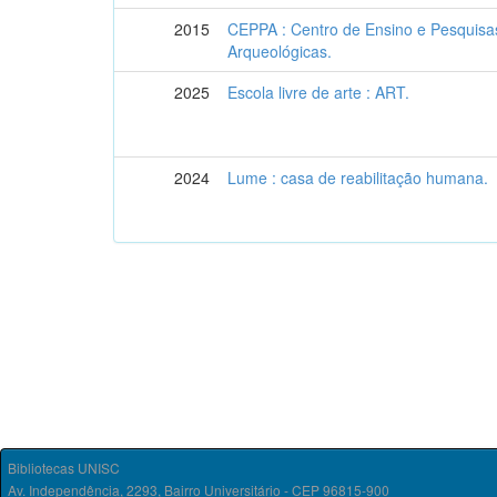
2015
CEPPA : Centro de Ensino e Pesquisas
Arqueológicas.
2025
Escola livre de arte : ART.
2024
Lume : casa de reabilitação humana.
Bibliotecas UNISC
Av. Independência, 2293, Bairro Universitário - CEP 96815-900