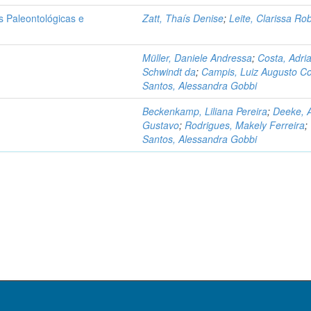
 Paleontológicas e
Zatt, Thaís Denise
;
Leite, Clarissa Ro
Müller, Daniele Andressa
;
Costa, Adri
Schwindt da
;
Campis, Luiz Augusto Co
Santos, Alessandra Gobbi
Beckenkamp, Liliana Pereira
;
Deeke, 
Gustavo
;
Rodrigues, Makely Ferreira
;
Santos, Alessandra Gobbi