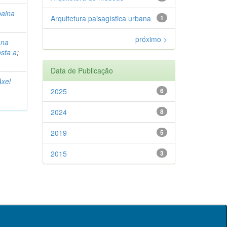
baina
Arquitetura paisagística urbana
1
próximo >
ana
sta a
;
Data de Publicação
Axel
2025
6
2024
8
2019
5
2015
3