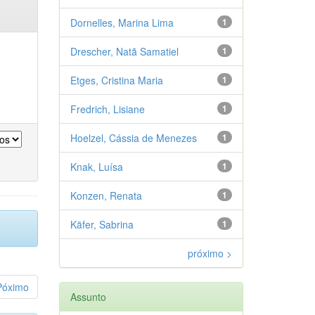
Dornelles, Marina Lima
1
Drescher, Natã Samatiel
1
Etges, Cristina Maria
1
Fredrich, Lisiane
1
Hoelzel, Cássia de Menezes
1
Knak, Luísa
1
Konzen, Renata
1
Käfer, Sabrina
1
próximo >
Póximo
Assunto