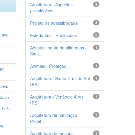
Arquitetura - Aspectos
3
psicológicos
Projeto de acessibilidade
3
stavo
Estudantes - Habitações
2
Abastecimento de alimentos -
1
Sant...
Animais - Proteção
1
lex
Arquitetura - Santa Cruz do Sul
1
(RS)
stavo
Arquitetura - Venâncio Aires
1
stavo
(RS)
 Luiz
Arquitetura de habitação -
1
Projet...
ane
Arquitetura de museus
1