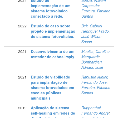
2024
Estudo de
Souza, William
implementação de um
Carpes de
;
sistema fotovoltaico
Ferreira, Fabiano
conectado à rede.
Santos
2022
Estudo de caso sobre
Birk, Gabriel
projeto e implementação
Henrique
;
Prado,
de sistema fotovoltaico.
José Wilson
Sousa
2021
Desenvolvimento de um
Mueller, Caroline
testador de cabos Imply.
Marquardt
;
Bombardieri,
Adriano José
2021
Estudo de viabilidade
Rabuske Junior,
para implantação de
Fernando José
;
sistema fotovoltaico em
Ferreira, Fabiano
escolas públicas
Santos
municipais.
2019
Aplicação de sistema
Ruppenthal,
self-healing em redes de
Fernando André
;