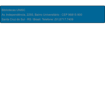
Bibliotecas UNISC
Av. Independência, 2293, Bairro Universitário - CEP 96815-900
Santa Cruz do Sul - RS / Brasil. Telefone: (51)3717.7409