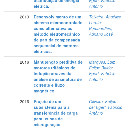
distribuição de energia
Egert, Fabricio
elétrica.
Antônio
2019
Desenvolvimento de um
Teixeira, Angélico
sistema microcontrolado
Loreto
;
como alternativa ao
Bombardieri,
método eletromecânico
Adriano José
de partida compensada
sequencial de motores
elétricos.
2016
Manutenção preditiva de
Marques, Luiz
motores trifásicos de
Felipe Baldo
;
indução através da
Egert, Fabricio
análise de assinatura de
Antônio
corrente e fluxo
magnético.
2016
Projeto de um
Oliveira, Felipe
subsistema para a
de
;
Egert, Fabricio
transferência de carga
Antônio
para usinas de
microgeração