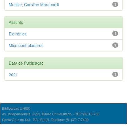
Mueller, Caroline Marquardt
1
Assunto
Eletrônica
1
Microcontroladores
1
Data de Publicação
2021
1
Bibliotecas UNISC
Av. Independência, 2293, Bairro Universitário - CEP 96815-900
Santa Cruz do Sul - RS / Brasil. Telefone: (51)3717.7409