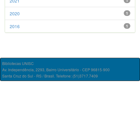
2021
1
2020
1
2016
1
Bibliotecas UNISC
Av. Independência, 2293, Bairro Universitário - CEP 96815-900
Santa Cruz do Sul - RS / Brasil. Telefone: (51)3717.7409