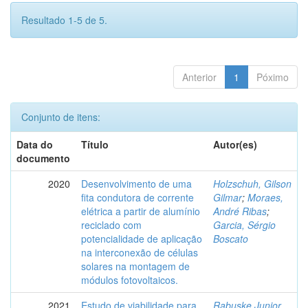
Resultado 1-5 de 5.
Anterior
1
Póximo
Conjunto de itens:
Data do
Título
Autor(es)
documento
2020
Desenvolvimento de uma
Holzschuh, Gilson
fita condutora de corrente
Gilmar
;
Moraes,
elétrica a partir de alumínio
André Ribas
;
reciclado com
Garcia, Sérgio
potencialidade de aplicação
Boscato
na interconexão de células
solares na montagem de
módulos fotovoltaicos.
2021
Estudo de viabilidade para
Rabuske Junior,