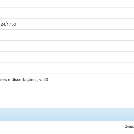
1624/1750
es e dissertações ; v. 50
Desc