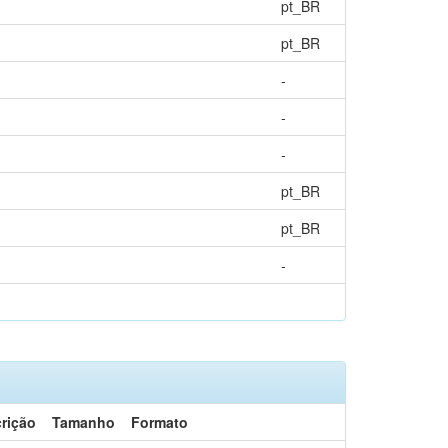
pt_BR
pt_BR
-
-
-
pt_BR
pt_BR
-
rição
Tamanho
Formato