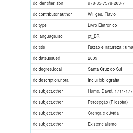
dc.identifier.isbn
978-85-7578-263-7
dc.contributor.author
Williges, Flavio
dc.type
Livro Eletrônico
dc.language.iso
pt_BR
dc.title
Razão e natureza : uma 
dc.date.issued
2009
dc.degree.local
Santa Cruz do Sul
dc.description.nota
Inclui bibliografia.
dc.subject.other
Hume, David, 1711-177
dc.subject.other
Percepção (Filosofia)
dc.subject.other
Crença e dúvida
dc.subject.other
Existencialismo