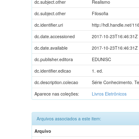
dc.subject.other
Realismo
dc.subject.other
Filosofia
dc.identifier.uri
http://hdl.handle.net/1
dc.date.accessioned
2017-10-23T16:46:31Z
dc.date.available
2017-10-23T16:46:31Z
dc.publisher.editora
EDUNISC
dc.identifier.edicao
1. ed.
dc.description.colecao
Série Conhecimento. Tes
Aparece nas coleções:
Livros Eletrônicos
Arquivos associados a este item:
Arquivo