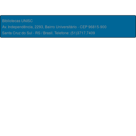
Bibliotecas UNISC
Av. Independência, 2293, Bairro Universitário - CEP 96815-900
Santa Cruz do Sul - RS / Brasil. Telefone: (51)3717.7409