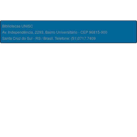
Bibliotecas UNISC
Av. Independência, 2293, Bairro Universitário - CEP 96815-900
Santa Cruz do Sul - RS / Brasil. Telefone: (51)3717.7409