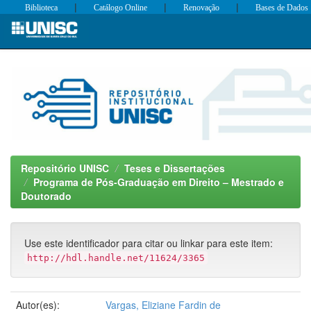
|
|
|
Biblioteca
Catálogo Online
Renovação
Bases de Dados
Skip
navigation
Repositório UNISC
Teses e Dissertações
Programa de Pós-Graduação em Direito – Mestrado e
Doutorado
Use este identificador para citar ou linkar para este item:
http://hdl.handle.net/11624/3365
Autor(es):
Vargas, Eliziane Fardin de