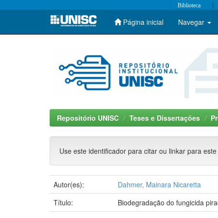
|
Biblioteca
Página inicial
Navegar
Skip
navigation
Repositório UNISC
Teses e Dissertações
P
Use este identificador para citar ou linkar para este
Autor(es):
Dahmer, Mainara Nicaretta
Título:
Biodegradação do fungicida pira