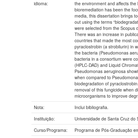
idioma:
the environment and affects the
bioremediation has been the focus
media, this dissertation brings t
out using the terms “biodegradati
were selected from the Scopus da
There was an increase in publicat
countries that made the most con
pyraclostrobin (a strobilurin) i
the bacteria (Pseudomonas aerugi
bacteria in a consortium were 
(HPLC-DAD) and Liquid Chromato
Pseudomonas aeruginosa showing 
when compared to Pseudomonas aer
biodegradation of pyraclostrobi
removal of this fungicide when d
microorganisms to improve degra
Nota:
Inclui bibliografia.
Instituição:
Universidade de Santa Cruz do 
Curso/Programa:
Programa de Pós-Graduação em