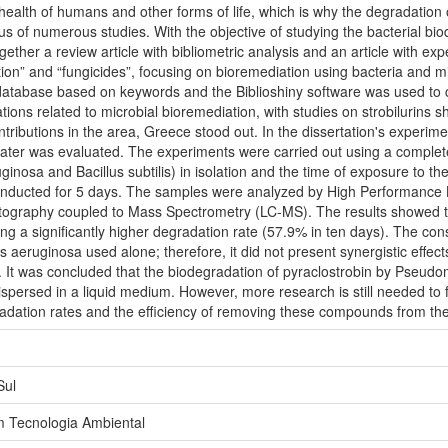
 health of humans and other forms of life, which is why the degradatio
 of numerous studies. With the objective of studying the bacterial biod
ogether a review article with bibliometric analysis and an article with ex
on” and “fungicides”, focusing on bioremediation using bacteria and mic
tabase based on keywords and the Biblioshiny software was used to car
ions related to microbial bioremediation, with studies on strobilurins s
tributions in the area, Greece stood out. In the dissertation's experime
n water was evaluated. The experiments were carried out using a complet
nosa and Bacillus subtilis) in isolation and the time of exposure to th
conducted for 5 days. The samples were analyzed by High Performance 
graphy coupled to Mass Spectrometry (LC-MS). The results showed tha
a significantly higher degradation rate (57.9% in ten days). The cons
uginosa used alone; therefore, it did not present synergistic effects
n. It was concluded that the biodegradation of pyraclostrobin by Pseu
ispersed in a liquid medium. However, more research is still needed to 
dation rates and the efficiency of removing these compounds from th
Sul
 Tecnologia Ambiental