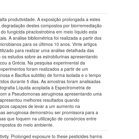
 alta produtividade. A exposição prolongada a estes
o a degradação destes compostos por biorremediação
o fungicida piraclostrobina em meio líquido esta
. A análise bibliométrica foi realizada a partir dos
icrobianos para os últimos 10 anos. Vinte artigos
tilizado para realizar uma análise detalhada das
 os estudos sobre as estrobilurinas apresentando
acou a Grécia. Na pesquisa experimental da
experimentos foram realizados a partir de um
osa e Bacillus subtilis) de forma isolada e o tempo
zidos durante 5 dias. As amostras foram analisadas
ografia Líquida acoplada à Espectrometria de
a, com a Pseudomonas aeruginosa apresentando uma
o apresentou melhores resultados quando
gicos capazes de levar a um aumento na
nas aeruginosa demonstrou ser promissora para a
as que foquem na utilização de consórcios entre
ompostos do meio ambiente.
ctivity. Prolonged exposure to these pesticides harms