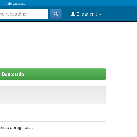
Fale Conosco
Entrar em:
e Doutorado
monas aeruginosa.