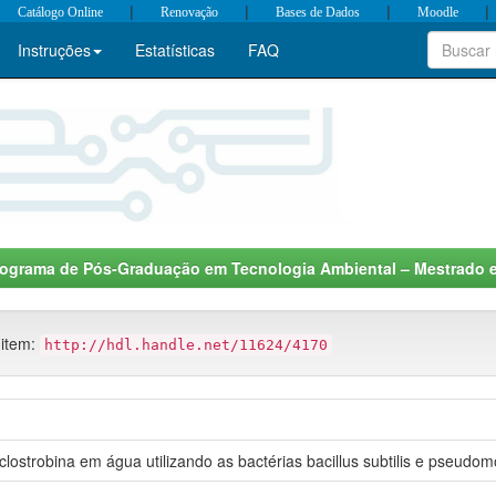
|
|
|
|
Catálogo Online
Renovação
Bases de Dados
Moodle
Instruções
Estatísticas
FAQ
rograma de Pós-Graduação em Tecnologia Ambiental – Mestrado 
 item:
http://hdl.handle.net/11624/4170
clostrobina em água utilizando as bactérias bacillus subtilis e pseudo