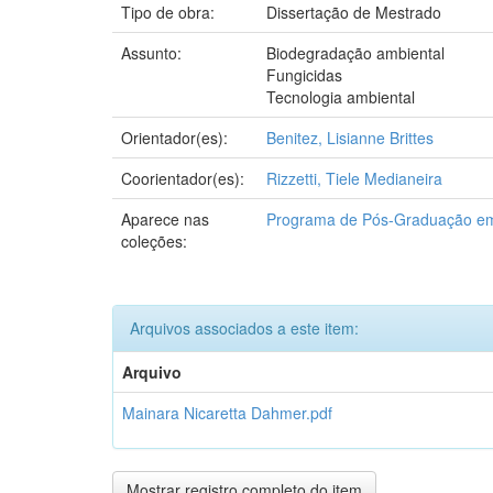
Tipo de obra:
Dissertação de Mestrado
Assunto:
Biodegradação ambiental
Fungicidas
Tecnologia ambiental
Orientador(es):
Benitez, Lisianne Brittes
Coorientador(es):
Rizzetti, Tiele Medianeira
Aparece nas
Programa de Pós-Graduação em 
coleções:
Arquivos associados a este item:
Arquivo
Mainara Nicaretta Dahmer.pdf
Mostrar registro completo do item