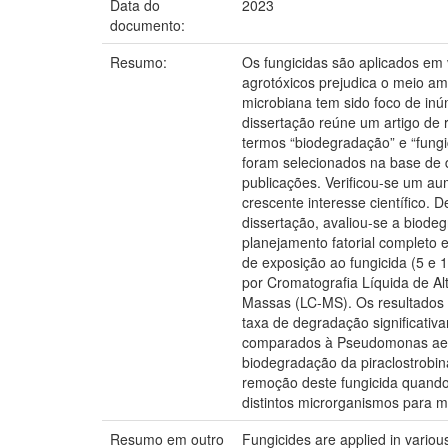
Data do
2023
documento:
Resumo:
Os fungicidas são aplicados em v
agrotóxicos prejudica o meio a
microbiana tem sido foco de inú
dissertação reúne um artigo de r
termos “biodegradação” e “fungi
foram selecionados na base de da
publicações. Verificou-se um au
crescente interesse científico.
dissertação, avaliou-se a biode
planejamento fatorial completo 
de exposição ao fungicida (5 e 
por Cromatografia Líquida de A
Massas (LC-MS). Os resultados
taxa de degradação significativ
comparados à Pseudomonas aeru
biodegradação da piraclostrobi
remoção deste fungicida quando
distintos microrganismos para 
Resumo em outro
Fungicides are applied in variou