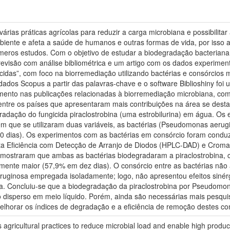
árias práticas agrícolas para reduzir a carga microbiana e possibilitar
mbiente e afeta a saúde de humanos e outras formas de vida, por iss
meros estudos. Com o objetivo de estudar a biodegradação bacteriana d
evisão com análise bibliométrica e um artigo com os dados experimentais
cidas”, com foco na biorremediação utilizando bactérias e consórcios m
dos Scopus a partir das palavras-chave e o software Biblioshiny foi u
mento nas publicações relacionadas à biorremediação microbiana, com
 Dentre os países que apresentaram mais contribuições na área se dest
gradação do fungicida piraclostrobina (uma estrobilurina) em água. Os 
em que se utilizaram duas variáveis, as bactérias (Pseudomonas aerugin
10 dias). Os experimentos com as bactérias em consórcio foram condu
lta Eficiência com Detecção de Arranjo de Diodos (HPLC-DAD) e Cromat
 mostraram que ambas as bactérias biodegradaram a piraclostrobin
amente maior (57,9% em dez dias). O consórcio entre as bactérias nã
ginosa empregada isoladamente; logo, não apresentou efeitos sinér
na. Concluiu-se que a biodegradação da piraclostrobina por Pseudomo
 disperso em meio líquido. Porém, ainda são necessárias mais pesquis
melhorar os índices de degradação e a eficiência de remoção destes c
s agricultural practices to reduce microbial load and enable high produ