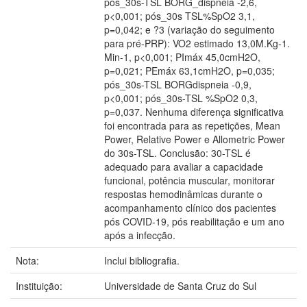
pós_30s-TSL BORG_dispneia -2,6,
p<0,001; pós_30s TSL%SpO2 3,1,
p=0,042; e ?3 (variação do seguimento
para pré-PRP): VO2 estimado 13,0M.Kg-1.
Min-1, p<0,001; PImáx 45,0cmH2O,
p=0,021; PEmáx 63,1cmH2O, p=0,035;
pós_30s-TSL BORGdispneia -0,9,
p<0,001; pós_30s-TSL %SpO2 0,3,
p=0,037. Nenhuma diferença significativa
foi encontrada para as repetições, Mean
Power, Relative Power e Allometric Power
do 30s-TSL. Conclusão: 30-TSL é
adequado para avaliar a capacidade
funcional, potência muscular, monitorar
respostas hemodinâmicas durante o
acompanhamento clínico dos pacientes
pós COVID-19, pós reabilitação e um ano
após a infecção.
Nota:
Inclui bibliografia.
Instituição:
Universidade de Santa Cruz do Sul