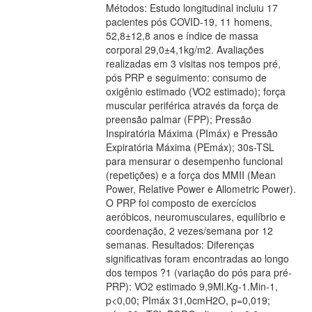
Métodos: Estudo longitudinal incluiu 17
pacientes pós COVID-19, 11 homens,
52,8±12,8 anos e índice de massa
corporal 29,0±4,1kg/m2. Avaliações
realizadas em 3 visitas nos tempos pré,
pós PRP e seguimento: consumo de
oxigênio estimado (VO2 estimado); força
muscular periférica através da força de
preensão palmar (FPP); Pressão
Inspiratória Máxima (PImáx) e Pressão
Expiratória Máxima (PEmáx); 30s-TSL
para mensurar o desempenho funcional
(repetições) e a força dos MMII (Mean
Power, Relative Power e Allometric Power).
O PRP foi composto de exercícios
aeróbicos, neuromusculares, equilíbrio e
coordenação, 2 vezes/semana por 12
semanas. Resultados: Diferenças
significativas foram encontradas ao longo
dos tempos ?1 (variação do pós para pré-
PRP): VO2 estimado 9,9Ml.Kg-1.Min-1,
p<0,00; PImáx 31,0cmH2O, p=0,019;