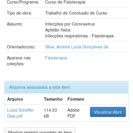
Curso/Programa:
Curso de Fisioterapia
Tipo de obra:
Trabalho de Conclusão de Curso
Assunto:
Infecções por Coronavirus
Aptidão física
Infecções respiratórias - Fisioterapia
Orientador(es):
Silva, Andréa Lúcia Gonçalves da
Aparece nas
Fisioterapia
coleções:
Arquivos associados a este item:
Arquivo
Tamanho
Formato
Luiza Scheffer
114.53
Adobe
Visualizar/Abrir
Dias.pdf
kB
PDF
Mostrar registro completo do item