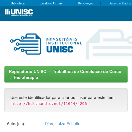
|
|
|
Biblioteca
Catálogo Online
Renovação
Bases de Dados
Skip
navigation
Repositório UNISC
Trabalhos de Conclusão de Curso
Fisioterapia
Use este identificador para citar ou linkar para este item:
http://hdl.handle.net/11624/4296
Autor(es):
Dias, Luiza Scheffer