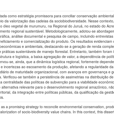
ada como estratégia promissora para conciliar conservação ambiental,
o da valorização das cadeias da sociobiodiversidade. Nesse contexto
do óleo vegetal de murumuru, na Regional do Juruá, no estado do Acre,
ento regional sustentável. Metodologicamente, adotou-se abordagem qua
áfica, análise documental e pesquisa de campo, incluindo entrevistas 
neficiamento e comercialização do produto. Os resultados evidenciam
ioeconômicas e ambientais, destacando-se a geração de renda complem
práticas sustentáveis de manejo florestal. Entretanto, também foram ide
strutura e logística, a baixa agregação de valor, a dependência de políti
vou-se, ainda, que a dinâmica logística regional, fortemente dependent
 e incertezas ao escoamento da produção, afetando a regularidade da o
mediário de maturidade organizacional, com avanços em governança e g
. Verificou-se também a persistência de assimetrias na distribuição d
a centralidade das políticas de subvenção para a viabilidade econômica
alternativa relevante para o desenvolvimento regional amazônico, nã
ritorial, da integração entre políticas públicas, da qualificação da ge
is.
 a promising strategy to reconcile environmental conservation, produc
lorization of socio-biodiversity value chains. In this context, this diss