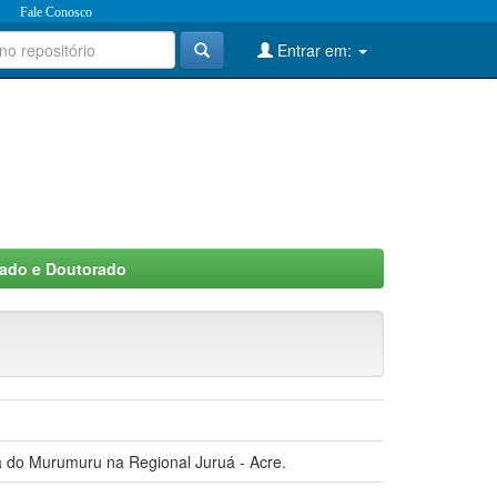
Fale Conosco
Entrar em:
rado e Doutorado
va do Murumuru na Regional Juruá - Acre.