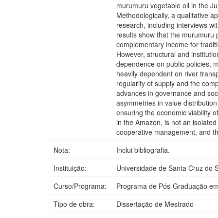
murumuru vegetable oil in the Ju
Methodologically, a qualitative a
research, including interviews wi
results show that the murumuru p
complementary income for traditi
However, structural and institution
dependence on public policies, ma
heavily dependent on river transp
regularity of supply and the comp
advances in governance and socio
asymmetries in value distribution 
ensuring the economic viability of
in the Amazon, is not an isolated
cooperative management, and the 
Nota:
Inclui bibliografia.
Instituição:
Universidade de Santa Cruz do S
Curso/Programa:
Programa de Pós-Graduação em
Tipo de obra:
Dissertação de Mestrado