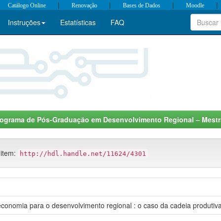
|
|
|
|
Catálogo Online
Renovação
Bases de Dados
Moodle
Instruções
Estatísticas
FAQ
rograma de Pós-Graduação em Desenvolvimento Regional – Mest
 item:
http://hdl.handle.net/11624/4301
oeconomia para o desenvolvimento regional : o caso da cadeia produti