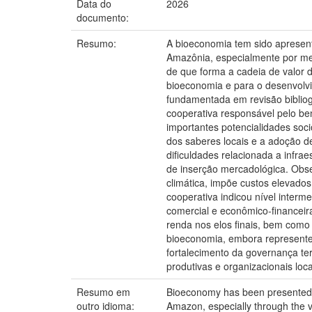
Data do
2026
documento:
Resumo:
A bioeconomia tem sido apresent
Amazônia, especialmente por mei
de que forma a cadeia de valor 
bioeconomia e para o desenvolvim
fundamentada em revisão bibliogr
cooperativa responsável pelo be
importantes potencialidades soc
dos saberes locais e a adoção de 
dificuldades relacionada a infrae
de inserção mercadológica. Obser
climática, impõe custos elevados
cooperativa indicou nível inter
comercial e econômico-financeira
renda nos elos finais, bem como 
bioeconomia, embora represente 
fortalecimento da governança ter
produtivas e organizacionais loca
Resumo em
Bioeconomy has been presented as
outro idioma:
Amazon, especially through the va