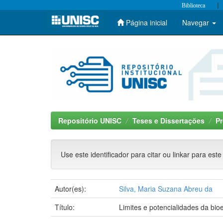
|
Biblioteca
Página inicial
Navegar
Skip
navigation
Repositório UNISC
Teses e Dissertações
P
Use este identificador para citar ou linkar para este
Autor(es):
Silva, Maria Suzana Abreu da
Título:
Limites e potencialidades da bi