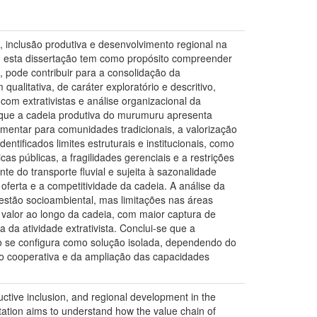
 inclusão produtiva e desenvolvimento regional na
, esta dissertação tem como propósito compreender
 pode contribuir para a consolidação da
litativa, de caráter exploratório e descritivo,
com extrativistas e análise organizacional da
 que a cadeia produtiva do murumuru apresenta
entar para comunidades tradicionais, a valorização
ntificados limites estruturais e institucionais, como
cas públicas, a fragilidades gerenciais e a restrições
e do transporte fluvial e sujeita à sazonalidade
ferta e a competitividade da cadeia. A análise da
estão socioambiental, mas limitações nas áreas
e valor ao longo da cadeia, com maior captura de
 da atividade extrativista. Conclui-se que a
o se configura como solução isolada, dependendo do
stão cooperativa e da ampliação das capacidades
tive inclusion, and regional development in the
ertation aims to understand how the value chain of