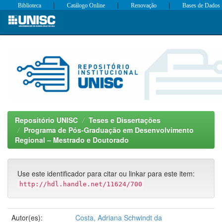
|
|
|
Biblioteca
Catálogo Online
Renovação
Bases de Dados
Skip
navigation
Repositório UNISC
Teses e Dissertações
Programa de Pós-Graduação em Desenvolvimento
Regional – Mestrado e Doutorado
Use este identificador para citar ou linkar para este item:
http://hdl.handle.net/11624/700
Autor(es):
Costa, Adriana Schwindt da