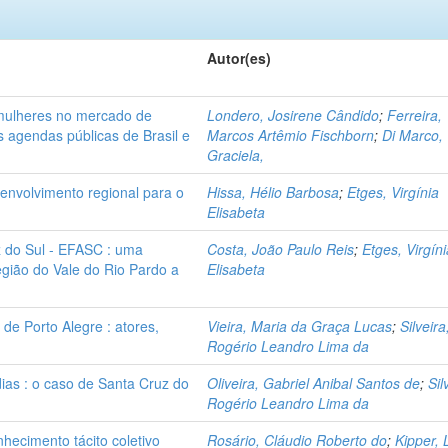
Autor(es)
 mulheres no mercado de
Londero, Josirene Cândido
;
Ferreira,
s agendas públicas de Brasil e
Marcos Artêmio Fischborn
;
Di Marco,
Graciela,
senvolvimento regional para o
Hissa, Hélio Barbosa
;
Etges, Virgínia
Elisabeta
z do Sul - EFASC : uma
Costa, João Paulo Reis
;
Etges, Virgín
egião do Vale do Rio Pardo a
Elisabeta
de Porto Alegre : atores,
Vieira, Maria da Graça Lucas
;
Silveira
Rogério Leandro Lima da
ias : o caso de Santa Cruz do
Oliveira, Gabriel Anibal Santos de
;
Sil
Rogério Leandro Lima da
hecimento tácito coletivo
Rosário, Cláudio Roberto do
;
Kipper, 