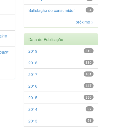
Satisfação do consumidor
34
próximo >
gina
Data de Publicação
2019
319
oacir
2018
330
2017
461
2016
447
2015
350
2014
97
2013
91