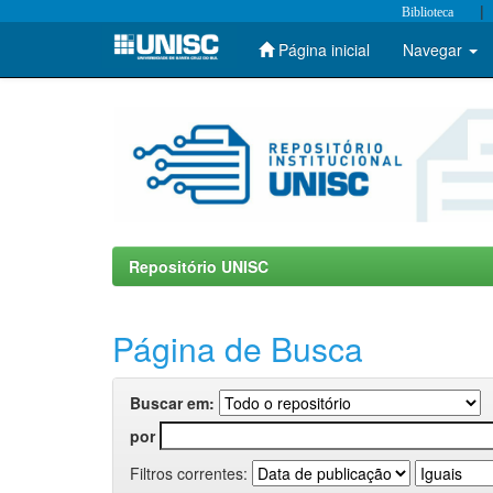
|
Biblioteca
Página inicial
Navegar
Skip
navigation
Repositório UNISC
Página de Busca
Buscar em:
por
Filtros correntes: