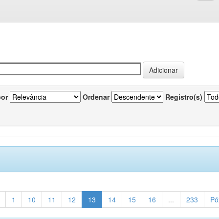
por
Ordenar
Registro(s)
1
10
11
12
13
14
15
16
...
233
Pó