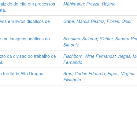
 raiz de defeito em processos
Mählmann
;
Frozza, Rejane
sta.
ivos em livros didáticos de
Gabe, Márcia Beatriz
;
Flôres, Onici
se em imagens poéticas no
Schultes, Sulema
;
Richter, Sandra Re
Simonis
to da divisão do trabalho de
Fischborn, Aline Fernanda
;
Viegas, M
l.
Fernando
 território Alto Uruguai
Arns, Carlos Eduardo
;
Etges, Virgínia
Elisabeta