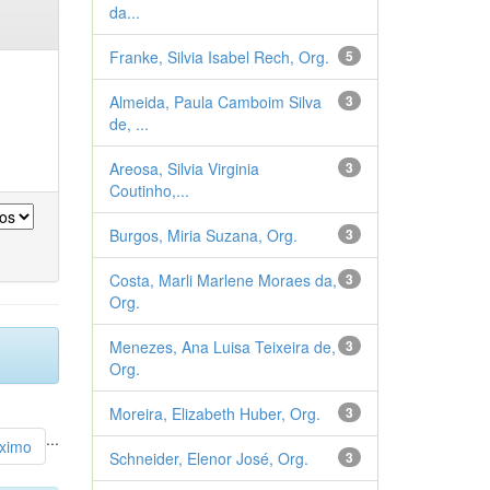
da...
Franke, Silvia Isabel Rech, Org.
5
Almeida, Paula Camboim Silva
3
de, ...
Areosa, Silvia Virginia
3
Coutinho,...
Burgos, Miria Suzana, Org.
3
Costa, Marli Marlene Moraes da,
3
Org.
Menezes, Ana Luisa Teixeira de,
3
Org.
Moreira, Elizabeth Huber, Org.
3
...
ximo
Schneider, Elenor José, Org.
3