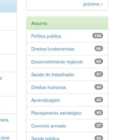
próximo >
Assunto
Política pública
138
Direitos fundamentais
66
Desenvolvimento regional
62
Saúde do trabalhador
57
ia
Direitos humanos
46
Aprendizagem
40
,
Planejamento estratégico
40
veira,
Concreto armado
37
Liane
Saúde pública
35